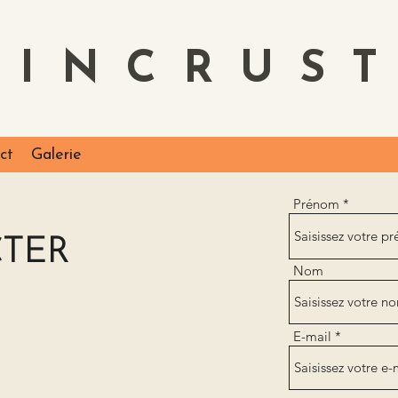
'INCRUS
ct
Galerie
Prénom
TER
Nom
E-mail